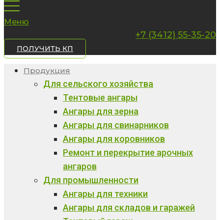
Меню
+7 (3412) 55-35-20
ПОЛУЧИТЬ КП
Продукция
Для сельского хозяйства
Тентовые ангары
Ангары для зерна
Ангары для свинарников
Ангары для коровников
Ремонт и перекрытие арочных
ангаров
Для промышленности
Ангары для техники
Ангары для складов и гаражей