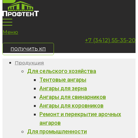
Меню
+7 (3412) 55-35-20
ПОЛУЧИТЬ КП
Продукция
Для сельского хозяйства
Тентовые ангары
Ангары для зерна
Ангары для свинарников
Ангары для коровников
Ремонт и перекрытие арочных
ангаров
Для промышленности