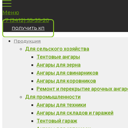
Меню
+7 (3412) 55-35-20
ПОЛУЧИТЬ КП
Продукция
Для сельского хозяйства
Тентовые ангары
Ангары для зерна
Ангары для свинарников
Ангары для коровников
Ремонт и перекрытие арочных ангар
Для промышленности
Ангары для техники
Ангары для складов и гаражей
Тентовый гараж