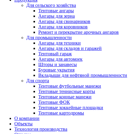
Для сельского хозяйства
Тентовые ангары
Ангары для зерна
Ангары для свинарников
Ангары для коровников
Ремонт и перекрытие арочных ангаров
Для промышленности
Ангары для техники
Ангары для складов и гаражей
Тентовый гараж
Ангары для автомоек
Шторы и занавесы
Буровые укрытия
Вкладыши для нефтяной промышленности
Для спорта
Тентовые футбольные манежи
Тентовые теннисные корты
Тентовые конные манежи
Тентовые ФОК
Тентовые хоккейные площадки
Тентовые картодромы
О компании
Объекты
Технология производства