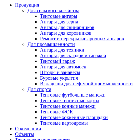
Продукция
Для сельского хозяйства
Тентовые ангары
Ангары для зерна
Ангары для свинарников
Ангары для коровников
Ремонт и перекрытие арочных ангаров
Для промышленности
Ангары для техники
Ангары для складов и гаражей
Тентовый гараж
Ангары для автомоек
Шторы и занавесы
Буровые укрытия
Вкладыши для нефтяной промышленности
Для спорта
Тентовые футбольные манежи
Тентовые теннисные корты
Тентовые конные манежи
Тентовые ФОК
Тентовые хоккейные площадки
Тентовые картодромы
О компании
Объекты
Технология производства