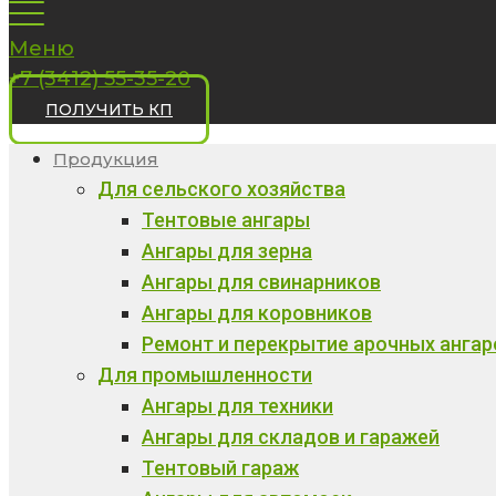
Меню
+7 (3412) 55-35-20
ПОЛУЧИТЬ КП
Продукция
Для сельского хозяйства
Тентовые ангары
Ангары для зерна
Ангары для свинарников
Ангары для коровников
Ремонт и перекрытие арочных ангар
Для промышленности
Ангары для техники
Ангары для складов и гаражей
Тентовый гараж