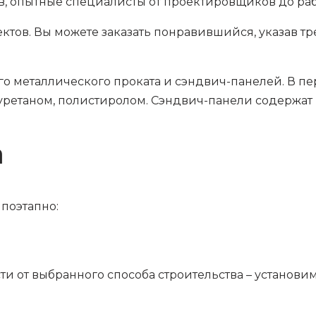
, опытные специалисты от проектировщиков до ра
ктов. Вы можете заказать понравившийся, указав т
го металлического проката и сэндвич-панелей. В 
уретаном, полистиролом. Сэндвич-панели содержат 
а
поэтапно:
и от выбранного способа строительства – установи