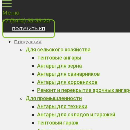
Меню
+7 (3412) 55-35-20
ПОЛУЧИТЬ КП
Продукция
Для сельского хозяйства
Тентовые ангары
Ангары для зерна
Ангары для свинарников
Ангары для коровников
Ремонт и перекрытие арочных ангар
Для промышленности
Ангары для техники
Ангары для складов и гаражей
Тентовый гараж